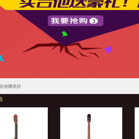
吉他哪里好
他