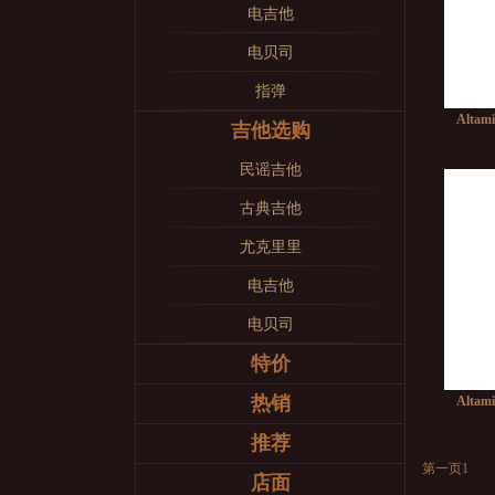
电吉他
电贝司
指弹
Alt
吉他选购
民谣吉他
古典吉他
尤克里里
电吉他
电贝司
特价
热销
Alt
推荐
第一页
1
店面